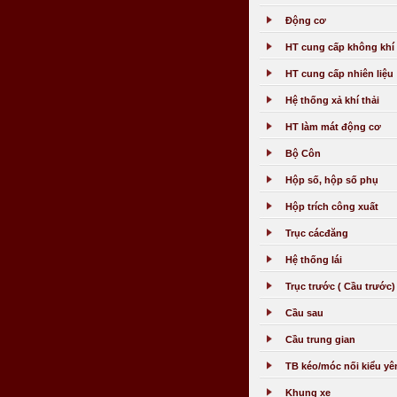
Động cơ
HT cung cấp không khí
HT cung cấp nhiên liệu
Hệ thống xả khí thải
HT làm mát động cơ
Bộ Côn
Hộp số, hộp số phụ
Hộp trích công xuất
Trục cácđăng
Hệ thống lái
Trục trước ( Cầu trước
Cầu sau
Cầu trung gian
TB kéo/móc nối kiểu y
Khung xe