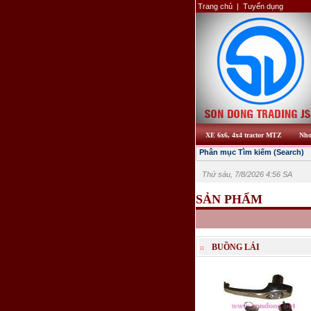
Trang chủ
|
Tuyển dụng
XE 6x6, 4x4 tractor MTZ
Nho
Phân mục Tìm kiếm (Search)
Thứ sáu, 7/8/2026 4:56 SA
SẢN PHẨM
BUỒNG LÁI