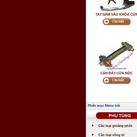
TAY NẮM VÀO KHÓA CỬ
CẦN ĐẨY CỬA NÓC
Phân mục Menu trái
Các loại gioăng phớt
Các loại vòng bi