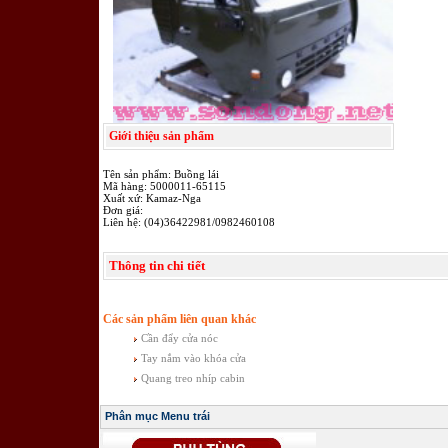
Giới thiệu sản phẩm
Tên sản phẩm: Buồng lái
Mã hàng: 5000011-65115
Xuất xứ: Kamaz-Nga
Đơn giá:
Liên hệ: (04)36422981/0982460108
Thông tin chi tiết
Các sản phẩm liên quan khác
Cần đẩy cửa nóc
Tay nắm vào khóa cửa
Quang treo nhíp cabin
Phân mục Menu trái