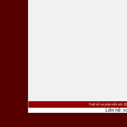
Thiết kế và phát triển bởi
[
Liên hệ:
s
><�/a> <�/td> <�/tr> <�tr> <�td cl