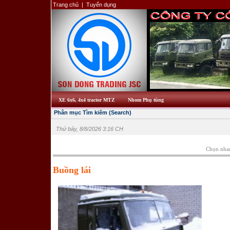
Trang chủ
|
Tuyển dụng
XE 6x6, 4x4 tractor MTZ
Nhom Phụ tùng
Phân mục Tìm kiếm (Search)
Thứ bảy, 8/8/2026 3:16 CH
Chọn nha
Buồng lái