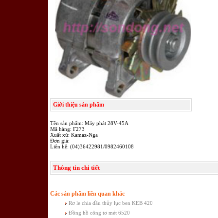
Giới thiệu sản phẩm
Tên sản phẩm: Máy phát 28V-45A
Mã hàng: Г273
Xuất xứ: Kamaz-Nga
Đơn giá:
Liên hệ: (04)36422981/0982460108
Thông tin chi tiết
Các sản phẩm liên quan khác
Rơ le chia dầu thủy lực ben KEB 420
Đồng hồ công tơ mét 6520