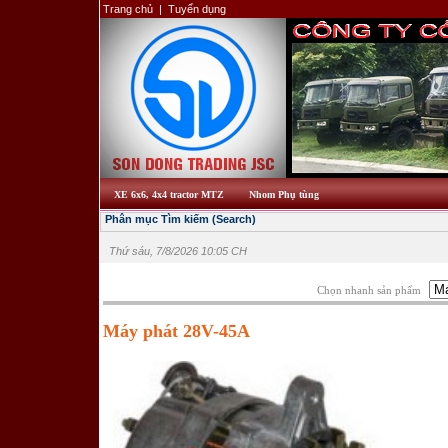
Trang chủ
|
Tuyển dụng
XE 6x6, 4x4 tractor MTZ
Nhom Phụ tùng
Phân mục Tìm kiếm (Search)
Thứ sáu, 7/8/2026 10:05 CH
Chọn nhanh sản phẩm
Máy phát 28V-45A