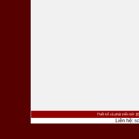
Thiết kế và phát triển bởi
[
Liên hệ:
s
><�/a> <�/td> <�/tr> <�tr> <�td cl