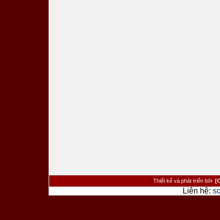
Thiết kế và phát triển bởi
[
Liên hệ:
s
><�/a> <�/td> <�/tr> <�tr> <�td cl