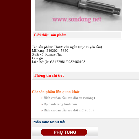
Giới thiệu sản phẩm
Tên sản phẩm: Thước cầu ngắn (trục xuyên cầu)
Mã hàng: 2402024-5320
Xuất xứ: Kamaz-Nga
Đơn giá:
Liên hệ: (04)36422981/0982460108
Thông tin chi tiết
Các sản phẩm liên quan khác
Bích cardan cầu sau đời cũ (vuông)
Bộ bánh răng hình côn
Bích cardan cầu sau đời mới (tròn)
Phân mục Menu trái